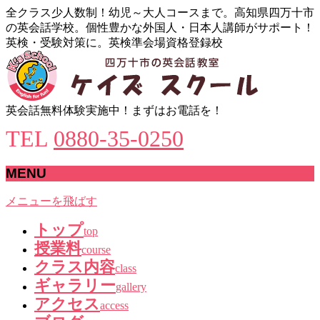
全クラス少人数制！幼児～大人コースまで。高知県四万十市
の英会話学校。個性豊かな外国人・日本人講師がサポート！
英検・受験対策に。英検準会場資格登録校
英会話無料体験実施中！まずはお電話を！
TEL
0880-35-0250
MENU
メニューを飛ばす
トップ
top
授業料
course
クラス内容
class
ギャラリー
gallery
アクセス
access