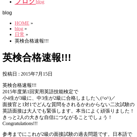
ブログ
blog
blog
HOME
»
blog
»
日常
»
英検合格速報!!!
英検合格速報!!!
投稿日 : 2015年7月15日
英検合格速報!!!
2015年度第1回実用英語技能検定で
小4生が3級に、中3生が2級に合格しました＼(^o^)／
面接官と1対1でどんな質問をされるかわからない二次試験の
英語面接は大人でも緊張します。本当によく頑張りました！
きっと2人の大きな自信につながることでしょう！
Congratulations!!!
参考までにこれが2級の面接試験の過去問題です。日本語で